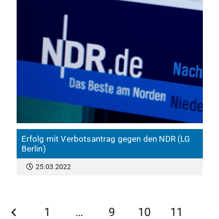
Erfolg mit Verbotsantrag gegen den NDR (LG
Berlin)
25.03.2022
1
…
9
10
11