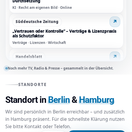
Durchsetzung
KI · Recht am eigenen Bild · Online
↗
Süddeutsche Zeitung
„Vertrauen oder Kontrolle“ – Verträge & Lizenzpraxis
als Schutzfaktor
Verträge · Lizenzen · Wirtschaft
↗
Handelsblatt
Negative Bewertungen: Rechte von Unternehmen –
Noch mehr TV, Radio & Presse – gesammelt in der Übersicht.
Abwehr & Löschung
Reputation · Bewertungen · Unterlassung
STANDORTE
↗
WELT / N24
Standort in
Berlin
&
Hamburg
Satire & Persönlichkeitsrecht: Abwägung im Fall
Böhmermann vs. Erdoğan
Wir sind persönlich in Berlin erreichbar – und zusätzlich
TV · Meinungsfreiheit · Äußerungsrecht
in Hamburg präsent. Für die schnellste Klärung nutzen
Sie bitte Kontakt oder Telefon.
↗
stern.de