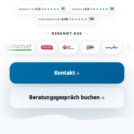
5,0
/5
4,9
/5
81
54
ANWALT.DE
★★★★★
GOOGLE
★★★★★
4,98
/5
144
PROVENEXPERT
★★★★★
BEKANNT AUS
Kontakt
→
Beratungsgespräch buchen
→