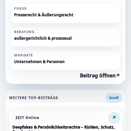
Geldentschädigung
Kontakt aufnehmen
↗
Mehr erfahren
FOKUS
Mehr erfahren
Presserecht & Äußerungsrecht
Kontakt aufnehmen
↗
Mehr erfahren
Kontakt aufnehmen
↗
Mehr erfahren
Kontakt aufnehmen
↗
BERATUNG
Kontakt aufnehmen
↗
außergerichtlich & prozessual
MANDATE
Unternehmen & Personen
Beitrag öffnen
↗
WEITERE TOP-BEITRÄGE
Scroll
↗
ZEIT Online
Deepfakes & Persönlichkeitsrechte – Risiken, Schutz,