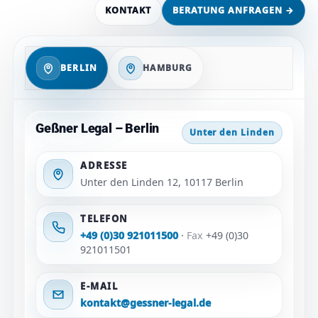
Sharenting & Kinderrechte: Schutz vor Vermarktung
KONTAKT
BERATUNG ANFRAGEN →
im Netz
Kinderfotos · Persönlichkeitsrecht · Social Media
BERLIN
HAMBURG
↗
ProSieben
Gefilmte Einsätze: Persönlichkeitsrechte &
Verbreitung von Videos
TV · Video · Unterlassung
Geßner Legal – Berlin
Unter den Linden
↗
Sat.1
ADRESSE
Erpressung mit Bewertungen: Rechtliche Optionen
Unter den Linden 12, 10117 Berlin
für Betroffene
TV · Reputation · Durchsetzung
TELEFON
+49 (0)30 921011500
·
Fax
+49 (0)30
↗
RND
921011501
Musikrecht: Kraftwerk vs. Moses Pelham – der
Sampling-Streit
E-MAIL
Urheberrecht · Musik · Interview
kontakt@gessner-legal.de