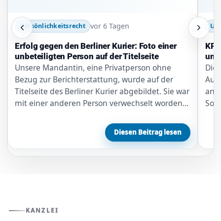
vor 6 Tagen
Persönlichkeitsrecht
Urh
Erfolg gegen den Berliner Kurier: Foto einer
KPW
unbeteiligten Person auf der Titelseite
unli
Unsere Mandantin, eine Privatperson ohne
Die 
Bezug zur Berichterstattung, wurde auf der
Auft
Titelseite des Berliner Kurier abgebildet. Sie war
ange
mit einer anderen Person verwechselt worden.
Soft
Nach unserer…
eine
die
Diesen Beitrag lesen
KANZLEI