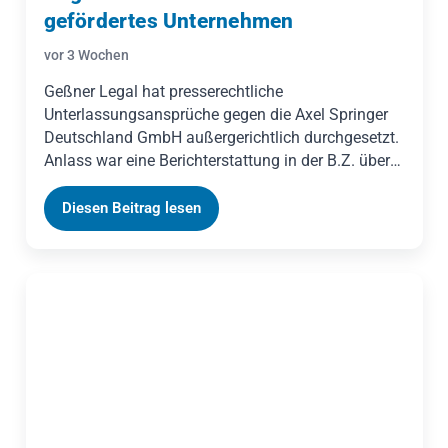
gefördertes Unternehmen
vor 3 Wochen
Geßner Legal hat presserechtliche
Unterlassungsansprüche gegen die Axel Springer
Deutschland GmbH außergerichtlich durchgesetzt.
Anlass war eine Berichterstattung in der B.Z. über
ein Berliner Unternehmen aus dem sozialen
Bereich, das Fördermittel des Landes Berlin erhält.
Diesen Beitrag lesen
Die Veröffentlichung enthielt nach unserer
Bewertung mehrere unzutreffende
Tatsachenbehauptungen, unter anderem zur Höhe
der Fördergelder und zu den gesetzlichen
Vertretungsverhältnissen. Axel Springer gab die
geforderte strafbewehrte Unterlassungserklärung
ab; ein gerichtliches Verfahren war nicht
erforderlich.