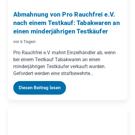
Abmahnung von Pro Rauchfrei e.V.
nach einem Testkauf: Tabakwaren an
einen minderjährigen Testkäufer
vor 6 Tagen
Pro Rauchfrei e.V. mahnt Einzelhändler ab, wenn
bei einem Testkauf Tabakwaren an einen
minderjährigen Testkäufer verkauft wurden.
Gefordert werden eine strafbewehrte
Unterlassungserklärung binnen einer Woche und
Ersatz der Abmahnkosten. Geßner Legal ordnet die
Diesen Beitrag lesen
Abmahnung ein und zeigt, warum nicht die
Zahlung, sondern die Reichweite der
Unterlassungserklärung das eigentliche Risiko ist.