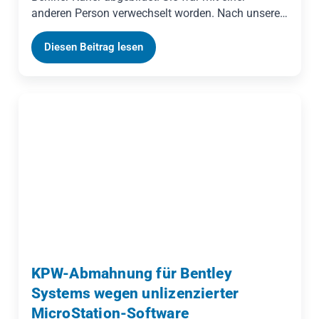
anderen Person verwechselt worden. Nach unserer
Abmahnung gab die verantwortliche Berliner Verlag
GmbH die strafbewehrte Unterlassungserklärung
Diesen Beitrag lesen
ab, sodass die Wiederholungsgefahr ausgeräumt
ist. Daneben machen wir Ansprüche auf
Geldentschädigung geltend. Geßner Legal erklärt,
warum die identifizierende Bildberichterstattung
über eine unbeteiligte Person besonders schwer
wiegt.
KPW-Abmahnung für Bentley
Systems wegen unlizenzierter
MicroStation-Software