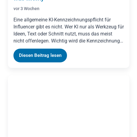
vor 3 Wochen
Eine allgemeine KI-Kennzeichnungspflicht für
Influencer gibt es nicht. Wer KI nur als Werkzeug für
Ideen, Text oder Schnitt nutzt, muss das meist
nicht offenlegen. Wichtig wird die Kennzeichnung,
wenn Inhalte täuschend echt wirken oder
überwiegend KI-generiert sind. Geßner Legal erklärt
Diesen Beitrag lesen
die Abgrenzung, das Risiko einer Irreführung nach
dem UWG und die neuen Transparenzpflichten der
EU-KI-Verordnung ab August 2026.