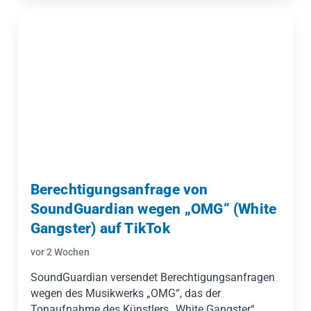
kostenpflichtigen CapCut-Pro-Abonnement. Geßner
Legal erklärt, warum ein Bezahlabo keine
kommerzielle Musiklizenz ist und warum die
geforderte Höhe bei einem Reel mit sehr geringer
Reichweite genau zu prüfen ist.
Berechtigungsanfrage von
SoundGuardian wegen „OMG“ (White
Gangster) auf TikTok
vor 2 Wochen
SoundGuardian versendet Berechtigungsanfragen
wegen des Musikwerks „OMG“, das der
Tonaufnahme des Künstlers „White Gangster“