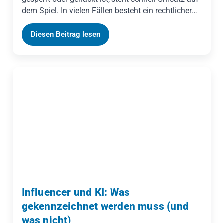
dem Spiel. In vielen Fällen besteht ein rechtlicher
Anspruch auf Zugang zu Ihrem Account. Geßner
Legal erklärt, was Sie sofort tun sollten, wie eine
Diesen Beitrag lesen
anwaltliche Aufforderung wirkt und wann sich eine
einstweilige Verfügung gegen die Plattform lohnt.
Influencer und KI: Was
gekennzeichnet werden muss (und
was nicht)