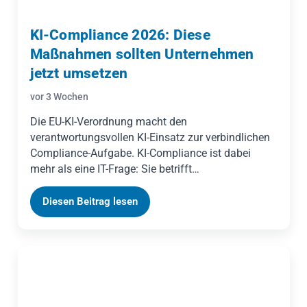
KI-Compliance 2026: Diese
Maßnahmen sollten Unternehmen
jetzt umsetzen
vor 3 Wochen
Die EU-KI-Verordnung macht den
verantwortungsvollen KI-Einsatz zur verbindlichen
Compliance-Aufgabe. KI-Compliance ist dabei
mehr als eine IT-Frage: Sie betrifft
Geschäftsführung, Compliance, Datenschutz,
Personal und Einkauf. Geßner Legal zeigt in acht
Diesen Beitrag lesen
konkreten Schritten, wie Unternehmen eine
belastbare KI-Governance aufbauen, ihre KI-
Systeme erfassen, Risiken bewerten und alles
nachvollziehbar dokumentieren.