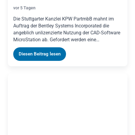
vor 5 Tagen
Die Stuttgarter Kanzlei KPW PartmbB mahnt im
Auftrag der Bentley Systems Incorporated die
angeblich unlizenzierte Nutzung der CAD-Software
MicroStation ab. Gefordert werden eine
strafbewehrte Unterlassungserklärung, die
Löschung der Software, Auskunft und
Diesen Beitrag lesen
Rechnungslegung, Schadensersatz sowie die
Erstattung der Rechtsanwaltskosten. Daneben
steht ein Angebot zur Nachlizenzierung, das die
Angelegenheit vergleichsweise erledigen soll.
Geßner Legal erklärt die Rechtslage und zeigt,
warum betroffene Unternehmen die Software
gerade nicht sofort löschen sollten.