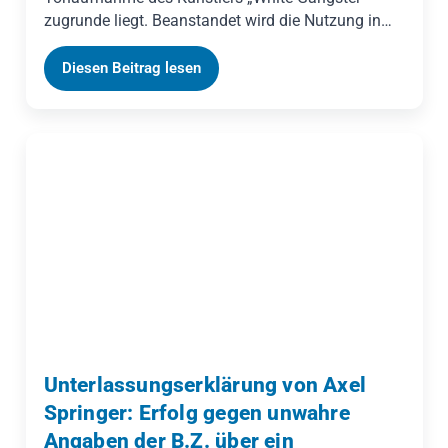
zugrunde liegt. Beanstandet wird die Nutzung in
einem TikTok-Video auf einem gewerblich
genutzten Profil. Angeboten wird eine
Diesen Beitrag lesen
Nachlizenzierung für einen mehrjährigen Zeitraum
seit 2022 gegen Zahlung einer bezifferten
Lizenzvergütung zuzüglich Umsatzsteuer. Das
Schreiben ist keine Abmahnung: Es enthält keine
Unterlassungsaufforderung und keine Kostennote,
sondern ein Vertragsangebot mit Frist. Geßner
Legal erklärt, was das rechtlich bedeutet, warum
die Herleitung der Forderung erklärungsbedürftig
ist und warum die Zahlung gerade nicht
umfassend absichert.
Unterlassungserklärung von Axel
Springer: Erfolg gegen unwahre
Angaben der B.Z. über ein