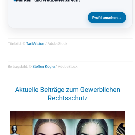
Marken- und Wettbewerbsrecht
→
Profil ansehen
Titelbild: ©
TarikVision
/ AdobeStock
Beitragsbild: ©
Steffen Kögler
/ AdobeStock
Aktuelle Beiträge zum Gewerblichen
Rechtsschutz