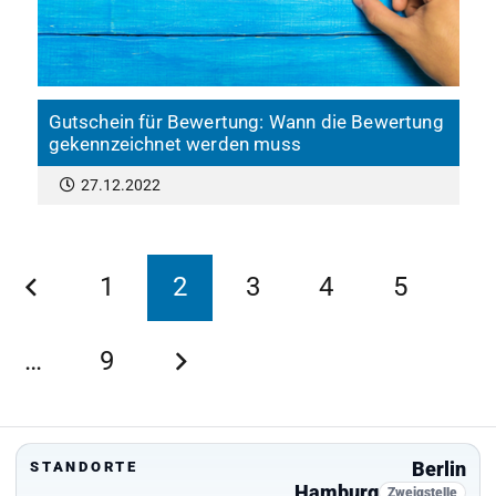
Gutschein für Bewertung: Wann die Bewertung
gekennzeichnet werden muss
27.12.2022
1
2
3
4
5
…
9
Berlin
STANDORTE
Hamburg
Zweigstelle