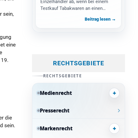
Einzelhändler ab, wenn bei einem
Testkauf Tabakwaren an einen
 sein,
minderjährigen Testkäufer verkauft
Beitrag lesen →
wurden. Gefordert werden eine…
ägung
et eine
e
 19.
RECHTSGEBIETE
RECHTSGEBIETE
+
Medienrecht
Presserecht
er die
d sein.
+
Markenrecht