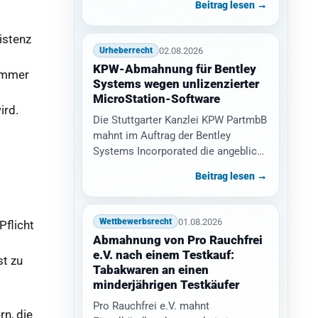
Beitrag lesen →
istenz
02.08.2026
Urheberrecht
KPW-Abmahnung für Bentley
 immer
Systems wegen unlizenzierter
MicroStation-Software
ird.
Die Stuttgarter Kanzlei KPW PartmbB
mahnt im Auftrag der Bentley
Systems Incorporated die angeblich
unlizenzierte Nutzung der CAD-
Beitrag lesen →
Software MicroStation ab.…
01.08.2026
Wettbewerbsrecht
Pflicht
Abmahnung von Pro Rauchfrei
e.V. nach einem Testkauf:
st zu
Tabakwaren an einen
minderjährigen Testkäufer
Pro Rauchfrei e.V. mahnt
n, die