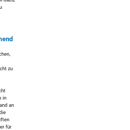
u
chend
chen,
cht zu
cht
 in
tand an
die
iften
er für