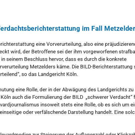
rdachtsberichterstattung im Fall Metzelde
chterstattung eine Vorverurteilung, also eine präjudiziere
eckt wird, der Betroffene sei der ihm vorgeworfenen strafb
 in seinem Beschluss hervor, dass es durch die konkrete
rverurteilung Metzelders käme. Die BILD-Berichterstattung 
teilend“, so das Landgericht Köln.
utung eine Rolle, der in der Abwägung des Landgerichts zu
t Köln auch die Formulierung der BILD „schwerer Verdacht“ 
evardjournalismus insoweit stets eine Rolle, ob es sich um e
inseitige oder verfälschende Darstellung handelt. Eine sol
levardmedien zur Steigerung der Auflagenzahl oder Klickzah