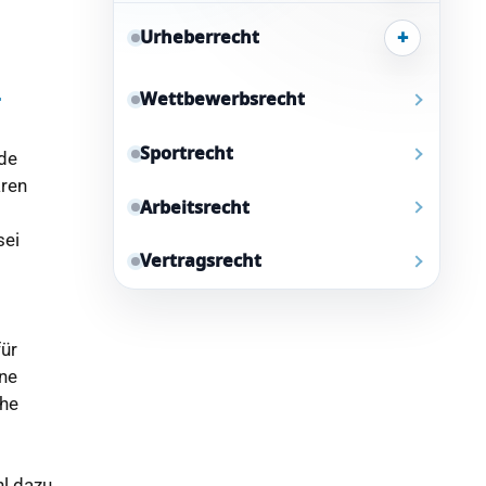
+
Urheberrecht
Wettbewerbsrecht
r
Sportrecht
nde
aren
Arbeitsrecht
sei
Vertragsrecht
für
ine
che
l dazu,