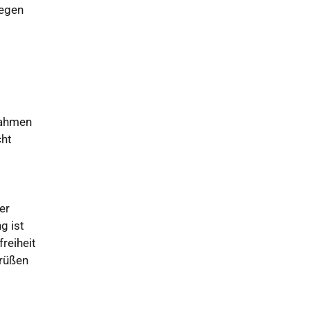
legen
Rahmen
cht
er
g ist
reiheit
grüßen