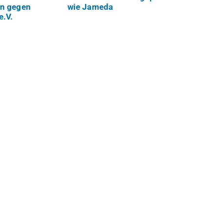
in gegen
wie Jameda
e.V.
b