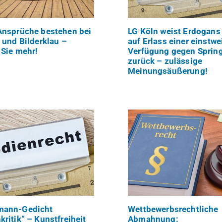
Ansprüche bestehen bei
LG Köln weist Erdogans
 und Bilderklau –
auf Erlass einer einstwe
 Sie mehr!
Verfügung gegen Sprin
zurück – zulässige
Meinungsäußerung!
ann-Gedicht
Wettbewerbsrechtliche
ritik“ – Kunstfreiheit
Abmahnung: