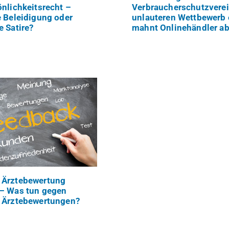
önlichkeitsrecht –
Verbraucherschutzvere
e Beleidigung oder
unlauteren Wettbewerb 
e Satire?
mahnt Onlinehändler a
 Ärztebewertung
 – Was tun gegen
 Ärztebewertungen?