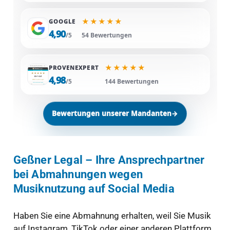
★
★
★
★
★
GOOGLE
4,90
/5
54 Bewertungen
★
★
★
★
★
PROVENEXPERT
4,98
/5
144 Bewertungen
Bewertungen unserer Mandanten
→
Geßner Legal – Ihre Ansprechpartner
bei Abmahnungen wegen
Musiknutzung auf Social Media
Haben Sie eine Abmahnung erhalten, weil Sie Musik
auf Instagram, TikTok oder einer anderen Plattform