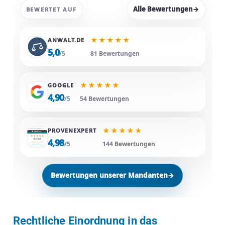
Alle Bewertungen
→
BEWERTET AUF
★
★
★
★
★
ANWALT.DE
5,0
/5
81 Bewertungen
★
★
★
★
★
GOOGLE
4,90
/5
54 Bewertungen
★
★
★
★
★
PROVENEXPERT
4,98
/5
144 Bewertungen
Bewertungen unserer Mandanten
→
Rechtliche Einordnung in das