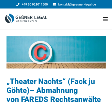
+49 30 921011500
kontakt@gessner-legal.de
„Theater Nachts“ (Fack ju
Göhte)– Abmahnung
von FAREDS Rechtsanwälte