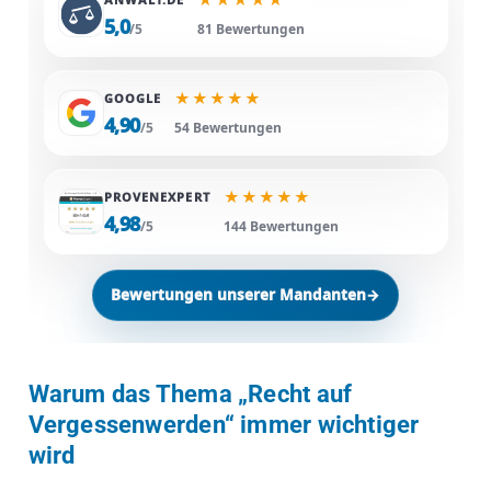
5,0
/5
81 Bewertungen
★
★
★
★
★
GOOGLE
4,90
/5
54 Bewertungen
★
★
★
★
★
PROVENEXPERT
4,98
/5
144 Bewertungen
Bewertungen unserer Mandanten
→
Warum das Thema „Recht auf
Vergessenwerden“ immer wichtiger
wird