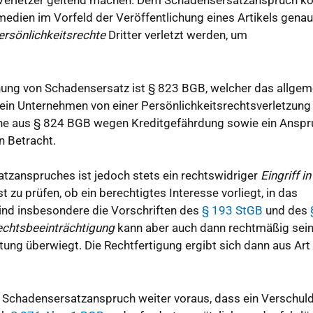
 Verletzer geltend machen. Dem Schadensersatzanspruch 
medien im Vorfeld der Veröffentlichung eines Artikels genau
ersönlichkeitsrechte
Dritter verletzt werden, um
hung von Schadensersatz ist § 823 BGB, welcher das allgem
 ein Unternehmen von einer Persönlichkeitsrechtsverletzung
e aus § 824 BGB wegen Kreditgefährdung sowie ein Anspr
n Betracht.
tzanspruches ist jedoch stets ein rechtswidriger
Eingriff i
 zu prüfen, ob ein berechtigtes Interesse vorliegt, in das
 sind insbesondere die Vorschriften des
§ 193 StGB
und des
echtsbeeinträchtigung
kann aber auch dann rechtmäßig sein
ttung überwiegt. Die Rechtfertigung ergibt sich dann aus Art
n Schadensersatzanspruch weiter voraus, dass ein Verschul