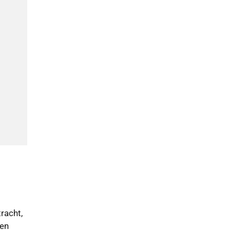
racht,
hen