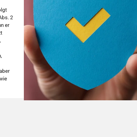
lgt
Abs. 2
n er
t
,
,
aber
wie