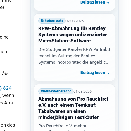
kommt
Beitrag lesen →
er
02.08.2026
Urheberrecht
KPW-Abmahnung für Bentley
Systems wegen unlizenzierter
eine
MicroStation-Software
Die Stuttgarter Kanzlei KPW PartmbB
uch
mahnt im Auftrag der Bentley
Systems Incorporated die angeblich
unlizenzierte Nutzung der CAD-
Beitrag lesen →
n das
Software MicroStation ab.…
§ 824
01.08.2026
Wettbewerbsrecht
, wenn
Abmahnung von Pro Rauchfrei
 5 Abs.
e.V. nach einem Testkauf:
Tabakwaren an einen
minderjährigen Testkäufer
den des
Pro Rauchfrei e.V. mahnt