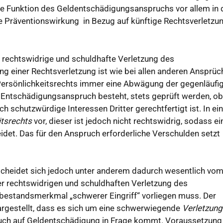
ie Funktion des Geldentschädigungsanspruchs vor allem in 
e Präventionswirkung in Bezug auf künftige Rechtsverletzu
rechtswidrige und schuldhafte Verletzung des
ung einer Rechtsverletzung ist wie bei allen anderen Ansprü
ersönlichkeitsrechts immer eine Abwägung der gegenläufi
in Entschädigungsanspruch besteht, stets geprüft werden, ob
urch schutzwürdige Interessen Dritter gerechtfertigt ist. In e
itsrechts
vor, dieser ist jedoch nicht rechtswidrig, sodass ei
et. Das für den Anspruch erforderliche Verschulden setzt
cheidet sich jedoch unter anderem dadurch wesentlich vo
r rechtswidrigen und schuldhaften Verletzung des
tbestandsmerkmal „schwerer Eingriff“ vorliegen muss. Der
argestellt, dass es sich um eine schwerwiegende
Verletzung
uch auf Geldentschädigung in Frage kommt. Voraussetzung 