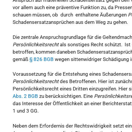
Anspruch auf materiellen Schadensersatz gegen den
vor allem auch eine präventive Funktion zu, da Presse
schauen müssen, ob durch enthaltene Äußerungen
P
Schadensersatzansprüchen aus dem Weg zu gehen.
Die zentrale Anspruchsgrundlage für die Geltendmac
Persönlichkeitsrecht
als sonstiges Recht schützt. Ist
betroffen, kommen daneben Schadensersatzansprüch
gemäß
§ 826 BGB
wegen sittenwidriger Schädigung i
Voraussetzung für die Entstehung eines Schadensersa
Persönlichkeitsrecht
des Betroffenen. Hier ist zunächst
Persönlichkeitsrecht eines Dritten einzugreifen. Hier
Abs. 2 BGB
zu berücksichtigen. Eine
Persönlichkeitsr
das Interesse der Öffentlichkeit an einer Berichtersta
1 und 3 GG.
Neben dem Erfordernis der Rechtswidrigkeit setzt ei