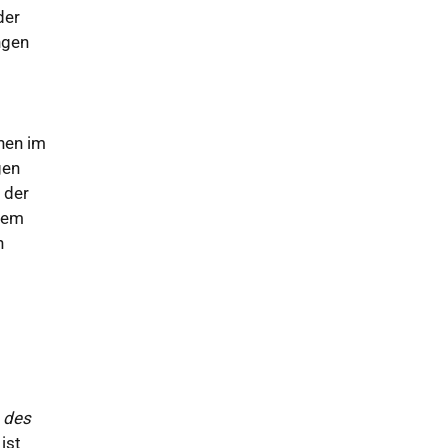
der
ngen
chen im
gen
 der
inem
n
m
 des
ist