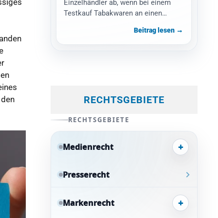
ssiges
Einzelhändler ab, wenn bei einem
Testkauf Tabakwaren an einen
minderjährigen Testkäufer verkauft
Beitrag lesen →
wurden. Gefordert werden eine…
tanden
e
er
ten
eines
RECHTSGEBIETE
 den
RECHTSGEBIETE
+
Medienrecht
Presserecht
+
Markenrecht