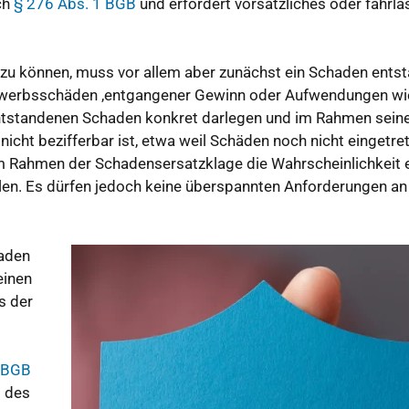
ch
§ 276 Abs. 1 BGB
und erfordert vorsätzliches oder fahrlä
u können, muss vor allem aber zunächst ein Schaden ents
. Erwerbsschäden ,entgangener Gewinn oder Aufwendungen wi
ntstandenen Schaden konkret darlegen und im Rahmen sein
cht bezifferbar ist, etwa weil Schäden noch nicht eingetre
im Rahmen der Schadensersatzklage die Wahrscheinlichkeit 
llen. Es dürfen jedoch keine überspannten Anforderungen an
haden
einen
s der
 BGB
g des